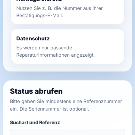
Watch repair
▾
Nutzen Sie z. B. die Nummer aus Ihrer
Bestätigungs-E-Mail.
Filialsuche
▾
Datenschutz
Es werden nur passende
Blog & Ratgeber
Reparaturinformationen angezeigt.
Anmelden
SPRACHE
Status abrufen
Bitte geben Sie mindestens eine Referenznummer
DE
FR
IT
EN
ein. Die Seriennummer ist optional.
Suchart und Referenz