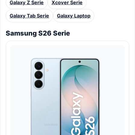
Galaxy Z Serie
Xcover Serie
Watch repair
▾
Galaxy Tab Serie
Galaxy Laptop
Filialsuche
▾
Samsung S26 Serie
Blog & Ratgeber
Anmelden
SPRACHE
DE
FR
IT
EN