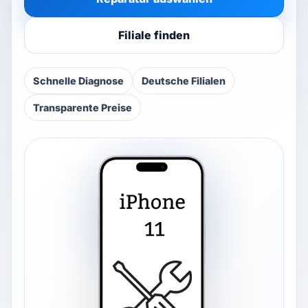
Watch repair
▾
Filiale finden
Filialsuche
▾
Schnelle Diagnose
Deutsche Filialen
Transparente Preise
Blog & Ratgeber
Anmelden
SPRACHE
DE
FR
IT
EN