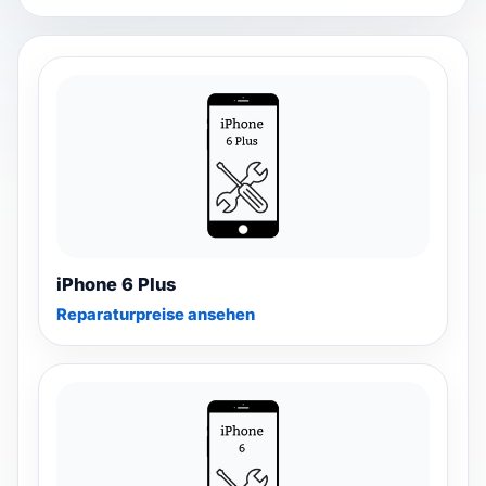
Riparazione watch
▾
Filialsuche
▾
Blog & Ratgeber
Anmelden
iPhone 6 Plus
Reparaturpreise ansehen
SPRACHE
DE
FR
IT
EN