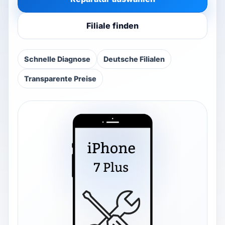
Watch repair
▾
Filiale finden
Filialsuche
▾
Schnelle Diagnose
Deutsche Filialen
Transparente Preise
Blog & Ratgeber
Anmelden
SPRACHE
DE
FR
IT
EN