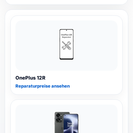
Watch repair
▾
Filialsuche
▾
Blog & Ratgeber
Anmelden
OnePlus 12R
Reparaturpreise ansehen
SPRACHE
DE
FR
IT
EN