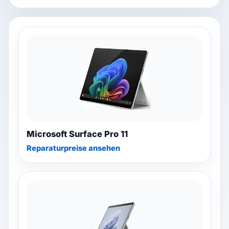
Watch repair
▾
Filialsuche
▾
Blog & Ratgeber
Anmelden
Microsoft Surface Pro 11
Reparaturpreise ansehen
SPRACHE
DE
FR
IT
EN