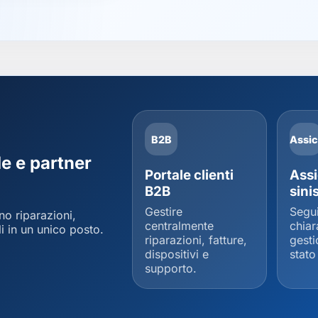
B2B
Assic
de e partner
Portale clienti
Assi
B2B
sinis
Gestire
Segu
no riparazioni,
centralmente
chia
li in un unico posto.
riparazioni, fatture,
gesti
dispositivi e
stato
supporto.