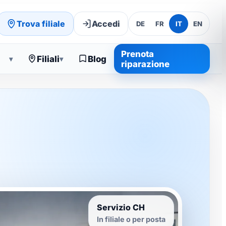
Trova filiale
Accedi
DE
FR
IT
EN
Prenota
Filiali
Blog
▾
▾
riparazione
Servizio CH
In filiale o per posta