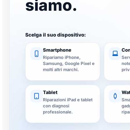
siamo.
Scelga il suo dispositivo:
Smartphone
Co
Ripariamo iPhone,
Ser
Samsung, Google Pixel e
not
molti altri marchi.
priv
Tablet
Wat
Riparazioni iPad e tablet
Sma
con diagnosi
gadg
professionale.
ripa