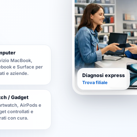
mputer
vizio MacBook,
ebook e Surface per
ati e aziende.
Diagnosi express
Trova filiale
Riparazione professionale
ch / Gadget
rtwatch, AirPods e
et controllati e
rati con cura.