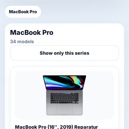
Watch repair
▾
MacBook Pro
Filialsuche
▾
MacBook Pro
34 models
Blog & Ratgeber
Show only this series
Anmelden
SPRACHE
DE
FR
IT
EN
MacBook Pro (16″, 2019) Reparatur