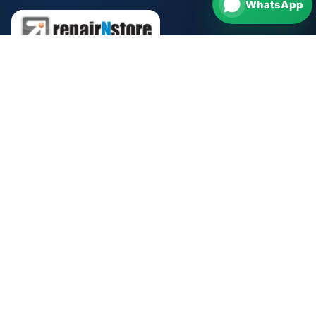
WhatsApp
repairNstore is your professional partner for
smartphone, tablet, computer and watch repairs in
Germany.
Repair
Phone repair
Tablet repair
Computer repair
Watch repair
Brands
Apple repair