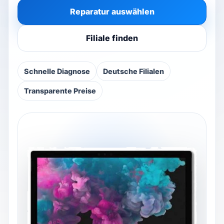
Watch repair
▾
Reparatur auswählen
Filiale finden
Filialsuche
▾
Schnelle Diagnose
Deutsche Filialen
Blog & Ratgeber
Transparente Preise
Anmelden
SPRACHE
DE
FR
IT
EN