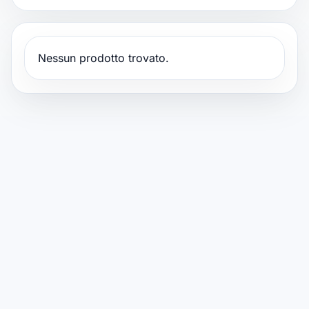
Riparazione watch
▾
Nessun prodotto trovato.
Filialsuche
▾
Blog & Ratgeber
Anmelden
SPRACHE
DE
FR
IT
EN