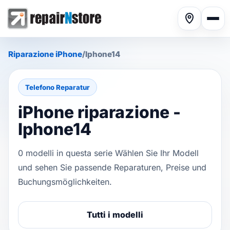
Riparazione iPhone
/
Iphone14
Telefono Reparatur
iPhone riparazione -
Riparazione smartphone
▾
Iphone14
0 modelli in questa serie Wählen Sie Ihr Modell
Riparazione tablet
▾
und sehen Sie passende Reparaturen, Preise und
Buchungsmöglichkeiten.
Riparazione computer
▾
Tutti i modelli